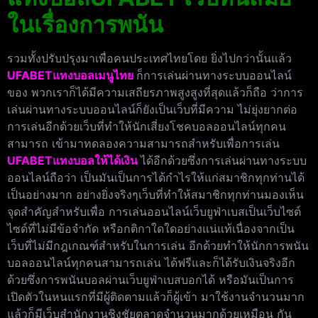
ในเรื่องการพนัน
รวมทั้งปรับปรุงมาเพื่อคนประเทศไทยโดย ยิ่งไปกว่านั้นแล้ว
UFABETแทงบอลเมนูไทย
ก็การเล่นผ่านทางระบบออนไลน์
ของ พวกเราก็ได้มีความเสถียรภาพสูงสูงที่สุดแล้วก็ถือ ว่าการ
เล่นผ่านทางระบบออนไลน์ก็ยังเป็นเว็บที่มีความ ไม่ยุ่งยากต่อ
การเล่นอีกด้วยเว็บที่ทำให้นักเสี่ยงโชคบอลออนไลน์ทุกคน
สามารถ เข้ามาทดลองความสามารถสำหรับเพื่อการเล่น
UFABETแทงบอลให้ได้เงิน
ได้อีกด้วยซึ่งการเล่นผ่านทางระบบ
ออนไลน์ถือว่า เป็นมันเป็นการได้กำไรให้แก่สมาชิกทุกท่านได้
เป็นอย่างมาก อย่างยิ่งจริงๆเว็บที่ทำให้สมาชิกทุกท่านมองเห็น
จุดสำคัญสำหรับเพื่อ การเล่นออนไลน์เว็บยูฟ่าเบสเป็นเว็บไซต์
ไซด์ที่ไม่มีข้อจำกัด หรือกติกาใดใดอย่างแน่แท้เนื่องจากเป็น
เว็บที่ไม่มีกฎเกณฑ์สำหรับในการเล่น อีกด้วยทำให้นักการพนัน
บอลออนไลน์ทุกคนสามารถเล่น ได้ฟรีและก็ได้รับเงินจริงอีก
ด้วยซึ่งการพนันบอลผ่านเว็บยูฟ่าเบสบอกได้ หรือมันเป็นการ
เปิดตัวในหนแรกที่มีผู้ติดตามแล้วก็ผู้เข้า มาใช้งานจำนวนมาก
แล้วก็มีเว็บสำนักงานชิงชัยตลาดจำนวนมากด้วยเหมือน กัน