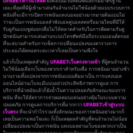
UFABETดาวน์โหลด
ยังคงเป็นเว็บที่ดีเลิศและก็มีมาตรฐาน
เยอะที่สุดที่มีผู้เข้ามาเล่นกันจำนวนไม่ใช่น้อยด้วยแบบระบบการ
พนันที่จะมีการเปิดการพนันแทงบอลอย่างมากมายต้นแบบไม่
ว่าจะเป็นการพนันบอลลำพังบอลคู่บอลสดหรือมวยไทยที่มีให้
รับดูกันแบบชูต่อยกเพื่อไม่ให้พลาดสำหรับในการติดตามรับดู
นักพนันสามารถเล่นผ่านระบบโทรศัพท์มือถือระบบแอนด์ดรอย
ที่จะสบายสำหรับการเช็คการเปลี่ยนแปลงของตารางการ
ประลองได้ตลอดระยะเวลาก็เลยเป็นความพึงใจ
แล้วก็เป็นเหตุผลสำคัญ
UFABETเว็บตรงทางเข้า
ที่ผู้คนจำนวน
ไม่ใช้น้อยเลือกเว็บของพวกเราสำหรับเพื่อ การพนันมาอย่างช้า
นานรวมทั้งแปลงจากการพนันแบบเดิมมาเป็น การแทงบอล
ออนไลน์ผ่านเว็บจะมีแบบอย่างประสิทธิภาพการดูแล การ
บริการที่นำสมัยแล้วก็ยังย้ำในความปลอดภัยลักษณะของการ
พนัน ที่จะให้อัตราการจ่ายผลตอบแทนอย่างคุ้มในระบบความ
ปลอดภัย การดูแลการบริการที่มากกว่า
UFABETเข้าสู่ระบบ
เว็บตรง
ที่จะนำกำไรรวมทั้งลักษณะของการพนันอย่างมากก็
เลยเป็นความพอใจและ ก็เป็นเหตุผลสำคัญที่คนจำนวนไม่น้อย
เปลี่ยนแปลงมาเป็นการพนัน แทงบอลผ่านเว็บของพวกเราเป็น