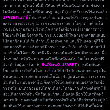
เอา มารวมอยู่ในเว็บนี้เพื่อให้สมาชิกนั้นพนันเล่นกันอย่างราบ
รื่นซึ่งนับว่า เป็นเว็บที่มีมาตรฐานสูงที่สุดสำหรับการใช้งานแล้ว
UFABETแตกดี
ก็สมาชิกที่เข้ามาพนันจะได้รับการดูแลกันอย่าง
ตลอดอย่างยิ่งจริงๆ ไม่ว่าท่านจะทำรายการใดๆก็ตามด้านใน
เว็บจะมีความสบายเร็วทันใจ สำหรับเพื่อการทำรายการต่างๆ
ได้อย่างดีเยี่ยมซึ่งสำหรับ การแข่งบอลก็มีหลายคู่หลายต้นแบบ
ให้สมาชิกนั้นได้เริ่มทำกันเป็นอย่างมาก และก็ในแต่ละคู่ก็ได้
สะสมการวิเคราะห์บอลที่มีการแข่งขัน ในวันแล้ววันเล่ามาให้
สมาชิกนั้นได้เล่าเรียนพินิจพิจารณาค้นคว้าด้วยตัวท่านเอง เพื่อ
เป็นช่วยสำหรับในการตกลงใจเพื่อพนันลงไป ในเว็บเครดิตฟรี
ช่วยทำให้ผู้หลงใหลกับ
ยินดีต้อนรับUFABET
การเดิมพันสบ
โอกาสที่บรรเจิดขึ้นในการเข้าไปได้กำไรกับเกมแบบต่างๆ เป็น
สาเหตุของการเกิดวิถีทางขึ้นไม่น้อยกับผู้พนันที่ต้องการจะวาง
เดิมพันใน แบบต่างๆที่ไม่จึงควรใช้เงินลงทุนตนเองสำหรับเพื่อ
การพนันเป็นตัวช่วยปรับให้คนที่หลงใหลอยากได้วางเดิมพันได้
มองเห็นการทำเงิน ที่หรือและก็ฯลฯเมื่อคุณเลือกใช้เครดิตฟรี
เอามาเป็น ช่องทางสำหรับเพื่อการทำเงินมันก็ถือว่าพอใจอยู่ไม่
น้อยที่จะใช้แบบอย่างต่างๆ ออกมาสร้างรายได้ให้เกิดขึ้นด้วย