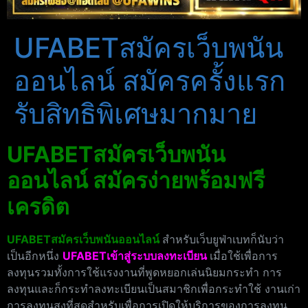
UFABETสมัครเว็บพนัน
ออนไลน์ สมัครครั้งแรก
รับสิทธิพิเศษมากมาย
UFABETสมัครเว็บพนัน
ออนไลน์ สมัครง่ายพร้อมฟรี
เครดิต
UFABETสมัครเว็บพนันออนไลน์
สำหรับเว็บยูฟ่าเบทก็นับว่า
เป็นอีกหนึ่ง
UFABETเข้าสู่ระบบลงทะเบียน
เมื่อใช้เพื่อการ
ลงทุนรวมทั้งการใช้แรงงานที่พูดหยอกเล่นนิยมกระทำ การ
ลงทุนและก็กระทำลงทะเบียนเป็นสมาชิกเพื่อกระทำใช้ งานเก่า
การลงทุนสูงที่สุดสำหรับเพื่อการเปิดให้บริการของการลงทุน