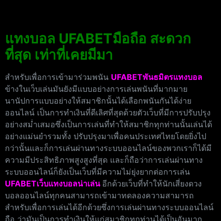
แทงบอล UFABETมือถือ สะดวก
ที่สุด เท่าที่เคยมีมา
สำหรับเพื่อการเข้ามาร่วมพนัน
UFABETพันธมิตรแทงบอล
ข้างในเว็บเล่นมันยังมีแบบอย่างการเล่นพนันที่มากมาย
นานัปการแบบอย่างให้สมาชิกนั้นได้เลือกพนันกันได้ง่าย
ออนไลน์ เป็นการทำเงินที่ดีเลิศที่สุดด้วยตัวเว็บที่มีการปรับปรุง
อย่างสม่ำเสมอซึ่งเป็นการเล่นที่ทำให้สมาชิกทุกท่านนั้นเล่นได้
อย่างแม่นยำรวมทั้ง ปรับปรุงมาเพื่อคนประเทศไทยโดยยิ่งไป
กว่านั้นและก็การเล่นผ่านทางระบบออนไลน์ของพวกเราก็ได้มี
ความมีประสิทธิภาพสูงสูงที่สุด และก็ถือว่าการเล่นผ่านทาง
ระบบออนไลน์ก็ยังเป็นเว็บที่มีความไม่ยุ่งยากต่อการเล่น
UFABETเว็บแทงบอลน่าเล่น
อีกด้วยเว็บที่ทำให้นักเสี่ยงดวง
บอลออนไลน์ทุกคนสามารถเข้ามาทดลองความสามารถ
สำหรับเพื่อการเล่นได้อีกด้วยซึ่งการเล่นผ่านทางระบบออนไลน์
ถือ ว่ามันเป็นการทำเงินให้แก่สมาชิกทุกท่านได้เป็นอันมาก