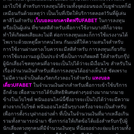
เอาไปใช้ สำหรับการลงทุนได้รวมทั้งจุดอ่อนของเว็บยูฟ่าเบทก็มี
เหมือนกันด้วยเหตุว่า เป็นเว็บที่เปิดให้บริการตลอด1วันที่ผู้เล่น
คาสิโนสำหรับ
เว็บบอลแจกเครดิตฟรีUFABET
ในการลงทุน
หรือเป็นผู้เล่น ที่ขาดสติสำหรับเพื่อการใช้งานบางทีก็อาจจะ
ทำให้เกิดผลเสียและไม่ดี ต่อการลงทุนและก็การใช้แรงงานได้
ไพเราะด้วยเหตุนี้หากคนไหน กันแน่ที่ให้ความสนใจสำหรับ
การใช้งานผ่านทางเว็บควรจะมีสติสำหรับ การลงทุนเกี่ยวกับ
การใช้แรงงานอยู่เป็นประจำซึ่งเป็นการเกิดผลดี ให้สำหรับกรุ๊ป
ผู้นักเสี่ยงโชคทุกคนที่อาจจะเป็นไปได้ว่าจะมีเงื่อนไข สำหรับใน
เรื่องจำนวนเงินสำหรับเพื่อการลงทุนได้อย่างเห็นได้ ชัดเพราะ
ไม่มีความจำเป็นต้องวิตกกังวลอะไรสำหรับ
แทงบอล
เดี่ยวUFABET
ในจำนวนเงินฝากสำหรับเพื่อการเข้าใช้บริการ
อีกด้วย เพื่อสามารถได้รับสิทธิพิเศษต่างๆอย่างมากมากมาย
ข้างในเว็บไซต์ พนันออนไลน์นี้ซึ่งอาจจะเป็นไปได้ว่าจะมีความ
ต่างจากเว็บไซต์ พนันออนไลน์อื่นๆบางครั้งอาจจะเป็นสำหรับ
เพื่อการตั้งระบุฝากอย่างต่ำ ที่เป็นในจำนวนเงินที่มากเหลือเกิน
รวมทั้งสามารถนำมา ซึ่งการก่อให้เกิดข้อโต้แย้งสำหรับกรุ๊ปผู้
นักเสี่ยงดวงทุกคนที่มีจำนวนเงินทุน ที่น้อยอย่างแจ่มแจ้งรวมทั้ง