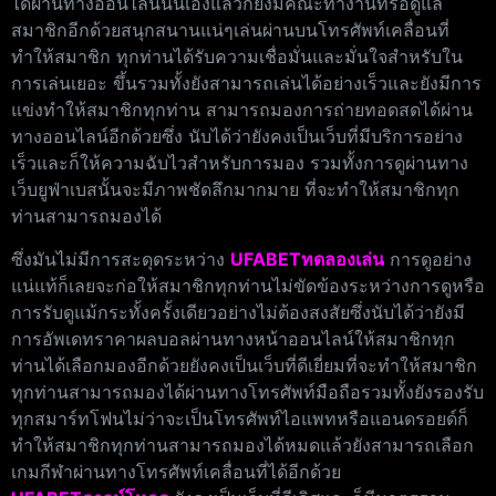
ได้ผ่านทางออนไลน์นั่นเองแล้วก็ยังมีคณะทำงานที่รอดูแล
สมาชิกอีกด้วยสนุกสนานแน่ๆเล่นผ่านบนโทรศัพท์เคลื่อนที่
ทำให้สมาชิก ทุกท่านได้รับความเชื่อมั่นและมั่นใจสำหรับใน
การเล่นเยอะ ขึ้นรวมทั้งยังสามารถเล่นได้อย่างเร็วและยังมีการ
แข่งทำให้สมาชิกทุกท่าน สามารถมองการถ่ายทอดสดได้ผ่าน
ทางออนไลน์อีกด้วยซึ่ง นับได้ว่ายังคงเป็นเว็บที่มีบริการอย่าง
เร็วและก็ให้ความฉับไวสำหรับการมอง รวมทั้งการดูผ่านทาง
เว็บยูฟ่าเบสนั้นจะมีภาพชัดลึกมากมาย ที่จะทำให้สมาชิกทุก
ท่านสามารถมองได้
ซึ่งมันไม่มีการสะดุดระหว่าง
UFABETทดลองเล่น
การดูอย่าง
แน่แท้ก็เลยจะก่อให้สมาชิกทุกท่านไม่ขัดข้องระหว่างการดูหรือ
การรับดูแม้กระทั้งครั้งเดียวอย่างไม่ต้องสงสัยซึ่งนับได้ว่ายังมี
การอัพเดทราคาผลบอลผ่านทางหน้าออนไลน์ให้สมาชิกทุก
ท่านได้เลือกมองอีกด้วยยังคงเป็นเว็บที่ดีเยี่ยมที่จะทำให้สมาชิก
ทุกท่านสามารถมองได้ผ่านทางโทรศัพท์มือถือรวมทั้งยังรองรับ
ทุกสมาร์ทโฟนไม่ว่าจะเป็นโทรศัพท์ไอแพทหรือแอนดรอยด์ก็
ทำให้สมาชิกทุกท่านสามารถมองได้หมดแล้วยังสามารถเลือก
เกมกีฬาผ่านทางโทรศัพท์เคลื่อนที่ได้อีกด้วย